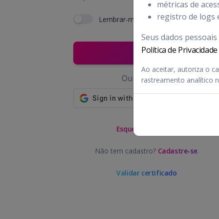
métricas de aces
registro de logs
Lembrar-me
Seus dados pessoais 
Política de Privacidad
ENTRAR
Ao aceitar, autoriza o 
Ou entre com
rastreamento analítico n
Esqueceu a senha?
Não tem cadastro?
Cadastre-se
.
Validar certificado