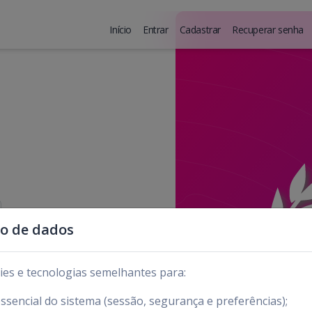
Início
Entrar
Cadastrar
Recuperar senha
so de dados
kies e tecnologias semelhantes para:
sencial do sistema (sessão, segurança e preferências);