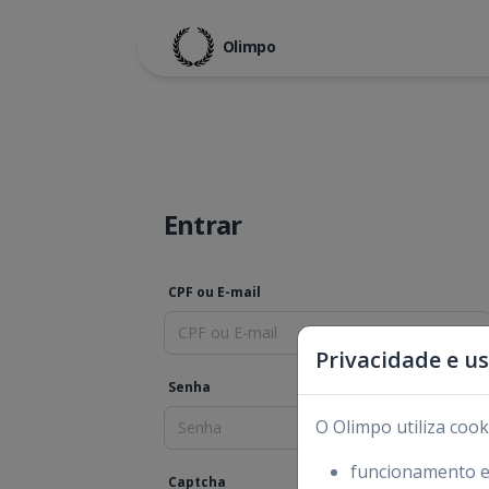
Olimpo
Entrar
CPF ou E-mail
Privacidade e u
Senha
O Olimpo utiliza coo
funcionamento es
Captcha